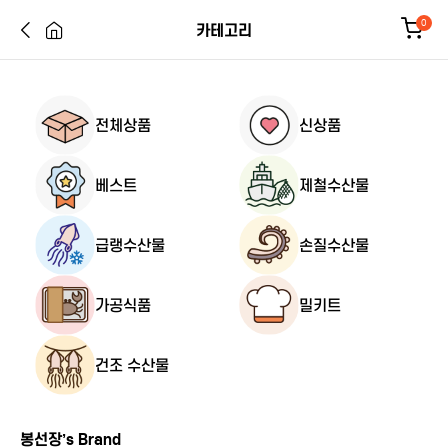
0
카테고리
전체상품
신상품
베스트
제철수산물
급랭수산물
손질수산물
가공식품
밀키트
건조 수산물
봉선장’s Brand