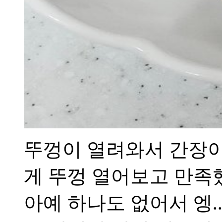
뚜껑이 열려와서 간장이
게 뚜껑 열어보고 만족했
아예 하나도 없어서 엥..