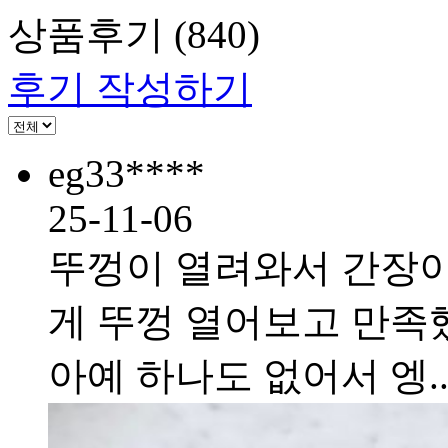
상품후기
(840)
후기 작성하기
eg33****
25-11-06
뚜껑이 열려와서 간장이
게 뚜껑 열어보고 만족했
아예 하나도 없어서 엥..