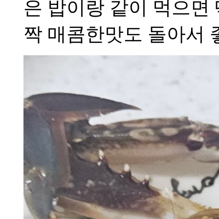
은 밥이랑 같이 먹으면
짝 매콤한맛도 돌아서 