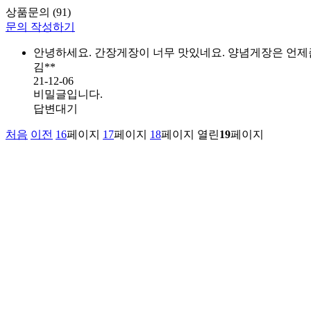
상품문의
(91)
문의 작성하기
안녕하세요. 간장게장이 너무 맛있네요. 양념게장은 언제
김**
21-12-06
비밀글입니다.
답변대기
처음
이전
16
페이지
17
페이지
18
페이지
열린
19
페이지