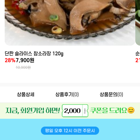
단짠 슬라이스 참소라장 120g
순
28%
7,900원
2
10,900원
상품상세
상품후기
(0)
상품문의
(0)