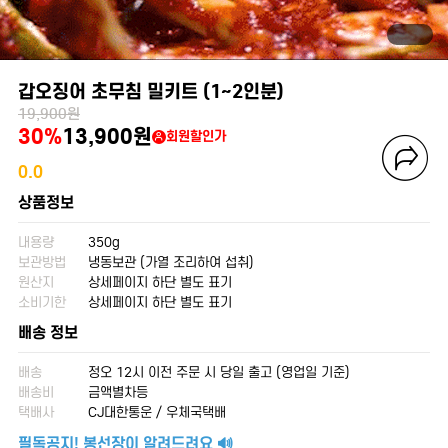
갑오징어 초무침 밀키트 (1~2인분)
19,900원
30%
13,900원
회원할인가
0.0
상품정보
내용량
350g
보관방법
냉동보관 (가열 조리하여 섭취)
원산지
상세페이지 하단 별도 표기
소비기한
상세페이지 하단 별도 표기
배송 정보
배송
정오 12시 이전 주문 시 당일 출고 (영업일 기준)
배송비
금액별차등
택배사
CJ대한통운 / 우체국택배
필독공지! 봉선장이 알려드려요 🔊