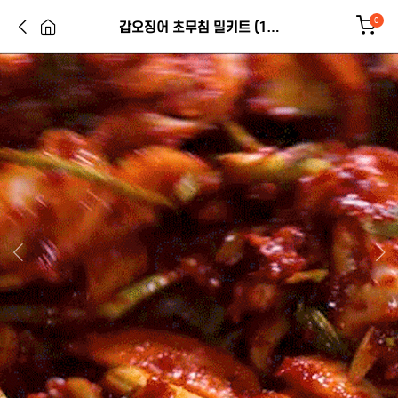
0
갑오징어 초무침 밀키트 (1…